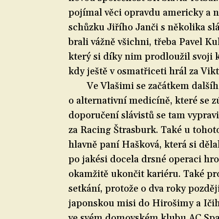
pojímal věci opravdu americky a n
schůzku Jiřího Janči s několika sl
brali vážně všichni, třeba Pavel Kuk
který si díky nim prodloužil svoji
kdy ještě v osmatřiceti hrál za Vik
Ve Vlašimi se začátkem další
o alternativní medicíně, které se zú
doporučení slávistů se tam vypravi
za Racing Štrasburk. Také u tohot
hlavně paní Hašková, která si dě
po jakési docela drsné operaci hro
okamžitě ukončit kariéru. Také p
setkání, protože o dva roky později
japonskou misi do Hirošimy a Ičiha
ve svém domovském klubu AC Spar