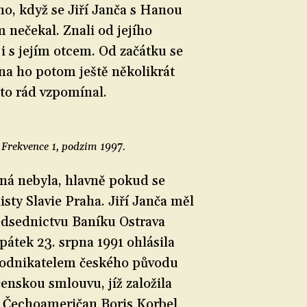
ho, když se Jiří Janča s Hanou
m nečekal. Znali od jejího
 i s jejím otcem. Od začátku se
Ona ho potom ještě několikrát
a to rád vzpomínal.
 Frekvence 1, podzim 1997
.
aná nebyla, hlavně pokud se
listy Slavie Praha. Jiří Janča měl
ředsednictvu Baníku Ostrava
 pátek 23. srpna 1991 ohlásila
 podnikatelem českého původu
nskou smlouvu, jíž založila
. Čechoameričan Boris Korbel