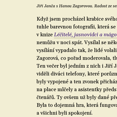
Jiří Janča s Hanou Zagorovou. Radost ze se
Když jsem procházel krabice svého 
tuhle barevnou fotografii, která se 
v knize
Léčitelé, jasnovidci a mág
nemůžu v noci spát. Vysílal se něk
vysílání vypadalo tak, že lidé vola
Zagorová, co pořad moderovala, t
Ten večer byl jedním z nich i Jiří 
viděli diváci telefony, které porůz
byly vypojené a ten zvonek přichá
na place mlčely a asistentky předs
čtenářů. Ty ovšem už byly dané př
Byla to dojemná hra, která fungov
a všichni byli spokojení.