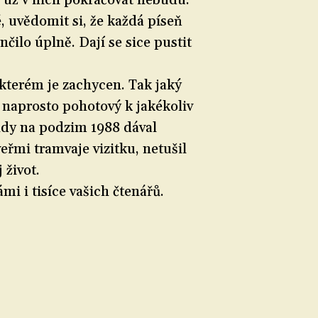
e už v nich pokračovat nebudu.
é, uvědomit si, že každá píseň
čilo úplně. Dají se sice pustit
 kterém je zachycen. Tak jaký
y naprosto pohotový k jakékoliv
hdy na podzim 1988 dával
veřmi tramvaje vizitku, netušil
 život.
mi i tisíce vašich čtenářů.