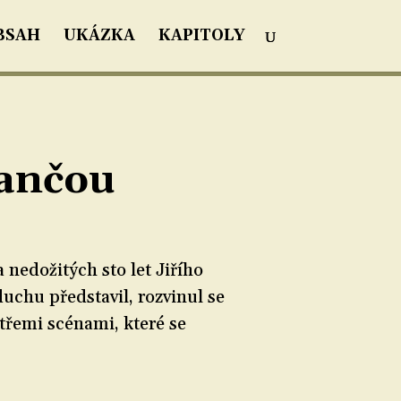
BSAH
UKÁZKA
KAPITOLY
Jančou
 nedožitých sto let Jiřího
duchu představil, rozvinul se
třemi scénami, které se