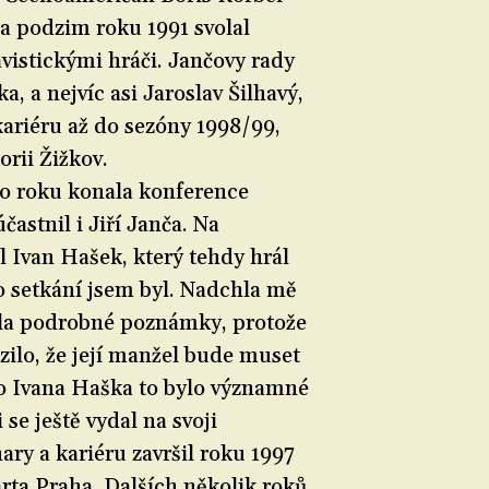
a podzim roku 1991 svolal
ávistickými hráči. Jančovy rady
a, a nejvíc asi Jaroslav Šilhavý,
 kariéru až do sezóny 1998/99,
torii Žižkov.
ho roku konala konference
častnil i Jiří Janča. Na
l Ivan Hašek, který tehdy hrál
o setkání jsem byl. Nadchla mě
lala podrobné poznámky, protože
zilo, že její manžel bude muset
ro Ivana Haška to bylo významné
 se ještě vydal na svoji
ry a kariéru završil roku 1997
ta Praha. Dalších několik roků