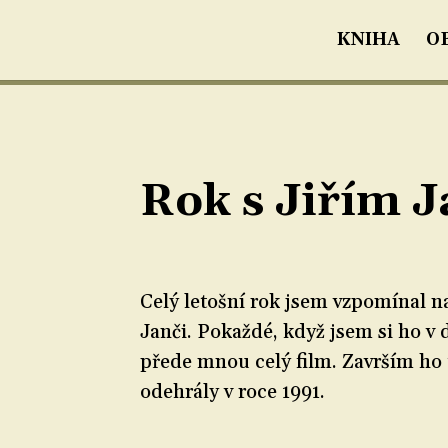
KNIHA
O
Rok s Jiřím 
Celý letošní rok jsem vzpomínal na
Janči. Pokaždé, když jsem si ho v 
přede mnou celý film. Završím ho 
odehrály v roce 1991.