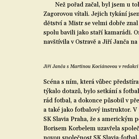
Než pořad začal, byl jsem u to
Zagorovou vítali. Jejich tykání jse
dětství a Mistr se velmi dobře znal
spolu bavili jako staří kamarádi. 
navštívila v Ostravě a Jiří Janča n
Jiří Janča s Martinou Kociánovou v redakci
Scéna s ním, která vůbec předstír
týkalo dotazů, bylo setkání s fotba
rád fotbal, a dokonce působil v p
a také jako fotbalový instruktor. V
SK Slavia Praha, že s americkým
Borisem Korbelem uzavřela společe
novou společnost SK Slavia-fotbal