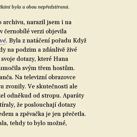
tkání byla u obou nepředstíraná.
archivu, narazil jsem i na
v černobílé verzi objevila
ové
. Byla z natáčení pořadu Když
dy na podzim a zdánlivě živé
li svoje dotazy, které Hana
lumočila svým třem hostům.
Janča. Na televizní obrazovce
nu zvonily. Ve skutečnosti ale
zel odněkud od stropu. Aparáty
tíraly, že poslouchají dotazy
edem a zpěvačka je jen přečetla.
ala, tehdy to bylo možné,