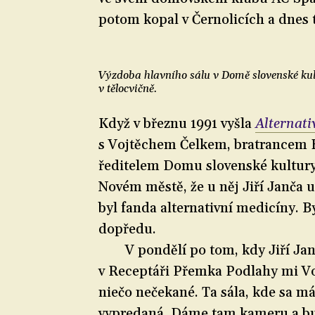
potom kopal v Černolicích a dnes 
Výzdoba hlavního sálu v Domě slovenské ku
v tělocvičně.
Když v březnu 1991 vyšla
Alternati
s Vojtěchem Čelkem, bratrancem 
ředitelem Domu slovenské kultury,
Novém městě, že u něj Jiří Janča
byl fanda alternativní medicíny. B
dopředu.
V pondělí po tom, kdy Jiří Janč
v Receptáři Přemka Podlahy mi Voj
niečo nečekané. Ta sála, kde sa má
vypredaná. Dáme tam kameru a bu