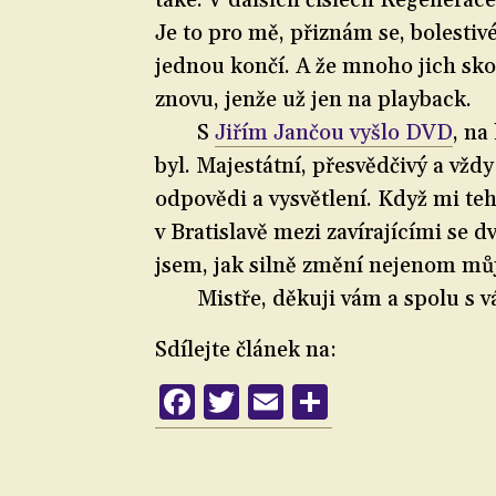
také. V dalších číslech Regenerac
Je to pro mě, přiznám se, bolestiv
jednou končí. A že mnoho jich skon
znovu, jenže už jen na playback.
S
Jiřím Jančou vyšlo DVD
, na
byl. Majestátní, přesvědčivý a vžd
odpovědi a vysvětlení. Když mi te
v Bratislavě mezi zavírajícími se d
jsem, jak silně změní nejenom můj
Mistře, děkuji vám a spolu s vá
Sdílejte článek na:
Facebook
Twitter
Email
Share