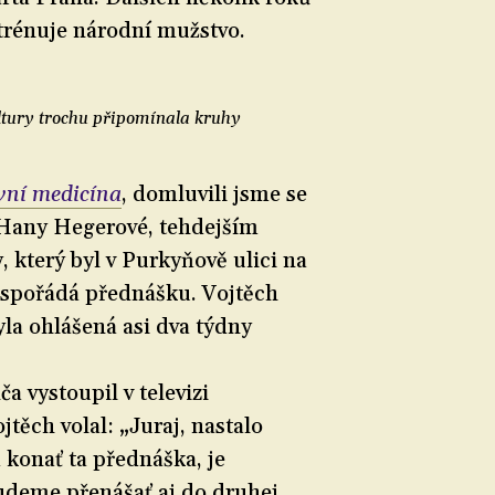
trénuje národní mužstvo.
ltury trochu připomínala kruhy
vní medicína
, domluvili jsme se
Hany Hegerové, tehdejším
 který byl v Purkyňově ulici na
 uspořádá přednášku. Vojtěch
yla ohlášená asi dva týdny
a vystoupil v televizi
těch volal: „Juraj, nastalo
 konať ta přednáška, je
deme přenášať aj do druhej