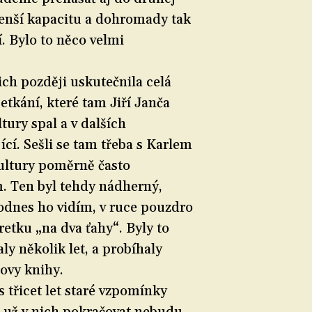
menší kapacitu a dohromady tak
í. Bylo to něco velmi
ich později uskutečnila celá
etkání, které tam Jiří Janča
tury spal a v dalších
ící. Sešli se tam třeba s Karlem
ultury poměrně často
. Ten byl tehdy nádherný,
 dodnes ho vidím, v ruce pouzdro
retku „na dva ťahy“. Byly to
ly několik let, a probíhaly
čovy knihy.
 třicet let staré vzpomínky