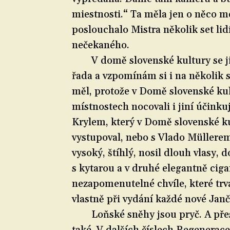
miestnosti.“ Ta měla jen o něco 
poslouchalo Mistra několik set lid
nečekaného.
V domě slovenské kultury se j
řada a vzpomínám si i na několik s
měl, protože v Domě slovenské kul
místnostech nocovali i jiní účinkuj
Krylem, který v Domě slovenské k
vystupoval, nebo s Vlado Müllerem
vysoký, štíhlý, nosil dlouh vlasy,
s kytarou a v druhé elegantně ciga
nezapomenutelné chvíle, které trva
vlastně při vydání každé nové Jan
Loňské sněhy jsou pryč. A přes