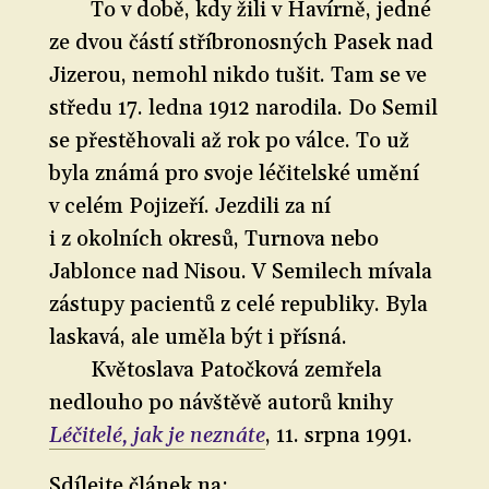
To v době, kdy žili v Havírně, jedné
ze dvou částí stříbronosných Pasek nad
Jizerou, nemohl nikdo tušit. Tam se ve
středu 17. ledna 1912 narodila. Do Semil
se přestěhovali až rok po válce. To už
byla známá pro svoje léčitelské umění
v celém Pojizeří. Jezdili za ní
i z okolních okresů, Turnova nebo
Jablonce nad Nisou. V Semilech mívala
zástupy pacientů z celé republiky. Byla
laskavá, ale uměla být i přísná.
Květoslava Patočková zemřela
nedlouho po návštěvě autorů knihy
Léčitelé, jak je neznáte
, 11. srpna 1991.
Sdílejte článek na: