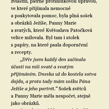
zvláštní, patrně protihlukovou úpravou,
ve které přijímala nemocné
a poskytovala pomoc, byla plná sošek
a obrázků Ježíše, Panny Marie
a svatých, které Květoslava Patočková
velice milovala. Byl tam i stolek
s papíry, na které psala doporučení
a recepty.
„Dřív jsem každý den začínala
účastí na mši svaté a svatým
přijímáním. Dneska už do kostela sotva
dojdu, a proto tady mám sošku Pána
Ježíše a jeho portrét.“
Sošek světců
a Panny Marie měla nespočet, stejně
jako obrázků.