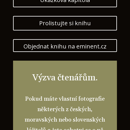
Prolistujte si knihu
Objednat knihu na eminent.cz
Výzva čtenářům.
Pokud máte vlastní fotografie
některých z českých,
moravských nebo slovenských