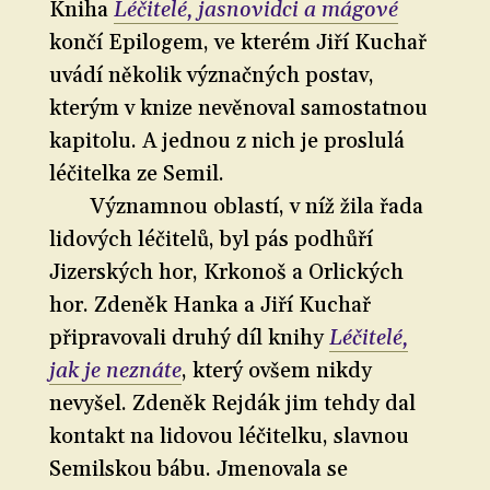
Kniha
Léčitelé, jasnovidci a mágové
končí Epilogem, ve kterém Jiří Kuchař
uvádí několik význačných postav,
kterým v knize nevěnoval samostatnou
kapitolu. A jednou z nich je proslulá
léčitelka ze Semil.
Významnou oblastí, v níž žila řada
lidových léčitelů, byl pás podhůří
Jizerských hor, Krkonoš a Orlických
hor. Zdeněk Hanka a Jiří Kuchař
připravovali druhý díl knihy
Léčitelé,
jak je neznáte
, který ovšem nikdy
nevyšel. Zdeněk Rejdák jim tehdy dal
kontakt na lidovou léčitelku, slavnou
Semilskou bábu. Jmenovala se