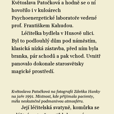
Květoslava Patočková a hodně se o ní
hovořilo i v kuloárech
Psychoenergetické laboratoře vedené
prof. Františkem Kahudou.
Léčitelka bydlela v Husově ulici.
Byl to podlouhlý dům pod náměstím,
klasická nízká zástavba, před ním byla
branka, pár schodů a pak vchod. Uvnitř
panovalo dokonale starosvětsky
magické prostředí.
Květoslava Patočková na fotografii Zdeňka Hanky
na jaře 1991. Místnost, kde přijímala pacienty,
měla neskutečně podmanivou atmosféru.
Její léčitelská svatyně, komůrka se