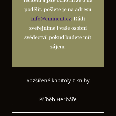
léčitelů a jste ochotni se o ně
podělit, pošlete je na adresu
info@eminent.cz
. Rádi
zveřejníme i vaše osobní
svědectví, pokud budete mít
zájem.
Rozšířené kapitoly z knihy
Příběh Herbáře